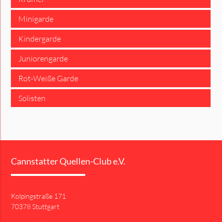
Minigarde
Kindergarde
Juniorengarde
Rot-Weiße Garde
Solisten
Cannstatter Quellen-Club e.V.
Kolpingstraße 171
70378 Stuttgart