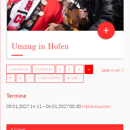
+
Umzug in Hofen
« ANFANG
ZURÜCK
1
2
3
4
Seite 4 von 7
5
6
7
VORWÄRTS
ENDE »
Termine
05.01.2027 19:11 – 06.01.2027 00:30
Häsabstauben
Krümel