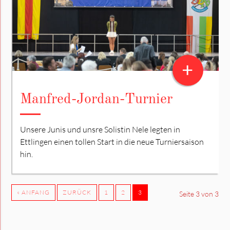
+
Manfred-Jordan-Turnier
Unsere Junis und unsre Solistin Nele legten in
Ettlingen einen tollen Start in die neue Turniersaison
hin.
« ANFANG
ZURÜCK
1
2
3
Seite 3 von 3