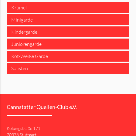
Krümel
Minigarde
Kindergarde
Juniorengarde
Rot-Weiße Garde
Solisten
Cannstatter Quellen-Club e.V.
Kolpingstraße 171
70378 Stuttgart